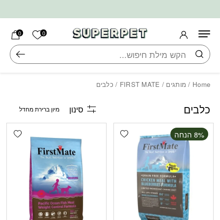
בחזרה למעלה
Skip to Content
הרשימה ש
0
0
חיפוש
Home
/
מותגים
/
FIRST MATE
/ כלבים
כלבים
סינון
shlist
Add wishlist
‫8% הנחה