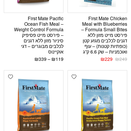
First Mate Pacific
First Mate Chicken
Ocean Fish Meal –
Meal with Blueberries
Weight Control Formula
Formula Small Bites –
פירסט מייט מזון ללא
– פירסט מייט פסיפיק
דגנים לכלבים מגזע קטן
סיניור מזון ללא דגנים
(כופתיות קטנות) – עוף
לכלבים מבוגרים – דגי
ואוכמניות – שק 6.6 ק”ג
אוקיינוס
₪
339
–
₪
119
₪
229
₪
249
shlist
Add wishlist