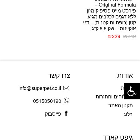
Original Formula –
פירסט מייט פסיפיק מזון
ללא דגנים לכלבים מגזע
קטן (כופתיות קטנות) – דגי
אוקיינוס – שק 6.6 ק”ג
₪
229
₪
249
אודות
צרו קשר
פתח סרגל נגישות
אודות
info@superpet.co.il
משלוחים והחזרות
0515050190
תקנון האתר
פייסבוק
בלוג
גיפט קארד