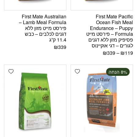
First Mate Australian
First Mate Pacific
Lamb Meal Formula –
Ocean Fish Meal
Endurance – Puppy
פירסט מייט מזון ללא
Formula – פירסט מייט
דגנים לכלבים – כבש
פסיפיק מזון ללא דגנים
11.4 ק”ג
לגורים – דגי אוקיינוס
₪
339
₪
339
–
₪
119
shlist
Add wishlist
‫8% הנחה