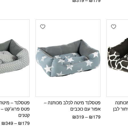
₪
319
–
₪
179
Add wishlist
Add wishlist
כותנה
פטסלנד מיטה לכלב מכותנה –
פטסלנד – מיטה 
חור לבן
אפור עם כוכבים
פטס פרוג’קט – 
קטנים
₪
319
–
₪
179
₪
349
–
₪
179