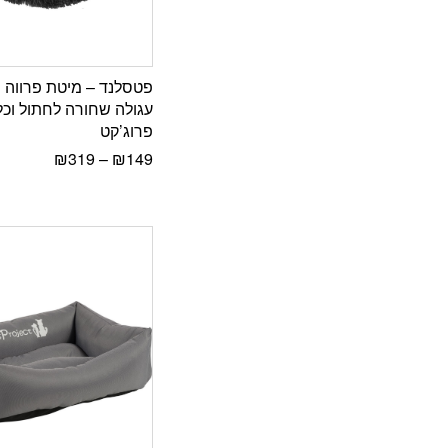
פטסלנד – מיטת פרווה 
עגולה שחורה לחתול וכ
פרוג’קט
₪
319
–
₪
149