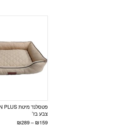
פטסלנד מיטת 
צבע בז’
₪
289
–
₪
159
פתח סרגל נגישות