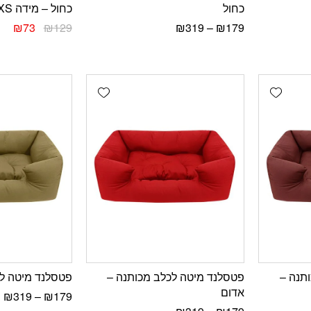
כחול
כחול – מידה XS
₪
73
₪
129
₪
319
–
₪
179
Add wishlist
Add wishlist
תנה –
פטסלנד מיטה לכלב מכותנה –
פטסלנד מיטה לכ
אדום
₪
319
–
₪
179