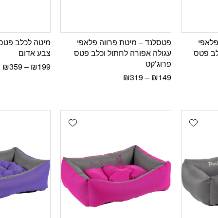
פלאפי
פטסלנד – מיטת פרווה פלאפי
מיטה לכלב פטס
לב פטס
עגולה אפורה לחתול וכלב פטס
צבע אדום
פרוג’קט
₪
359
–
₪
199
₪
319
–
₪
149
Add wishlist
Add wishlist