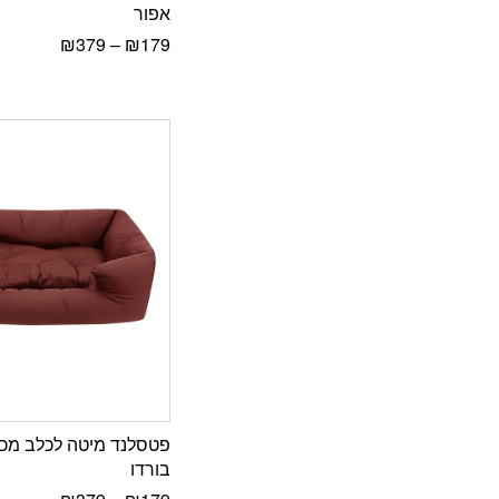
אפור
₪
379
–
₪
179
פטסלנד מיטה לכלב מכו
בורדו