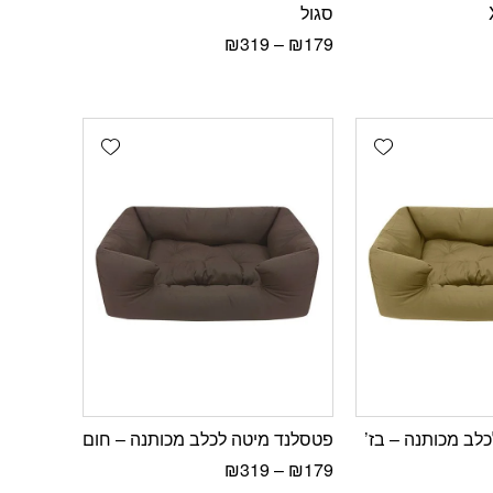
סגול
₪
319
–
₪
179
Add wishlist
Add wishlist
לב מכותנה – בז’
פטסלנד מיטה לכלב מכותנה – חום
₪
319
–
₪
179