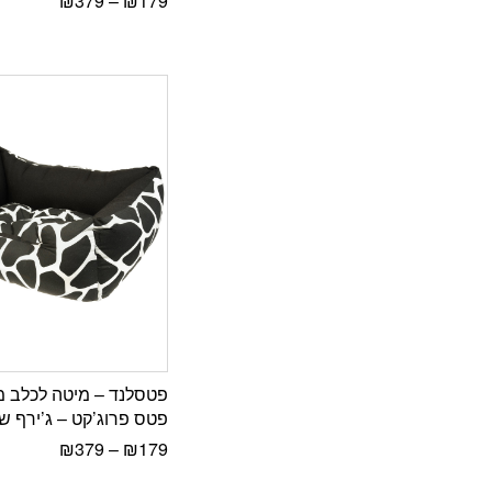
₪
379
–
₪
179
פטסלנד – מיטה לכלב מ
פטס פרוג’קט – ג’ירף ש
₪
379
–
₪
179