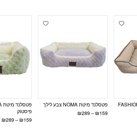
Add wishlist
Add wishlist
FASHION PLUS
פטסלנד מיטת NOMA צבע לילך
פיסטוק
₪
289
–
₪
159
₪
289
–
₪
159