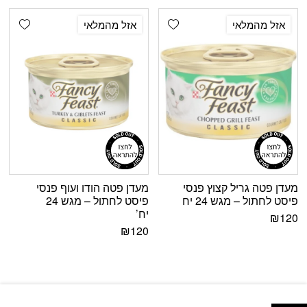
shlist
Add wishlist
אזל מהמלאי
אזל מהמלאי
מעדן פטה גריל קצוץ פנסי
מעדן פטה הודו ועוף פנסי
פיסט לחתול – מגש 24 יח
פיסט לחתול – מגש 24
יח’
₪
120
₪
120
פתח סרגל נגישות