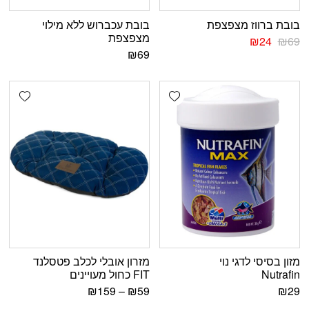
בובת ברווז מצפצפת
בובת עכברוש ללא מילוי
מצפצפת
₪
24
₪
69
₪
69
shlist
Add wishlist
מזון בסיסי לדגי נוי
מזרון אובלי לכלב פטסלנד
Nutrafin
FIT כחול מעויינים
₪
159
–
₪
59
₪
29