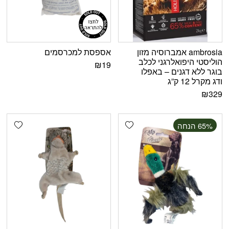
ambrosia אמברוסיה מזון
אספסת למכרסמים
הוליסטי היפואלרגני לכלב
₪
19
בוגר ללא דגנים – באפלו
ודג מקרל 12 ק”ג
₪
329
shlist
Add wishlist
‫65% הנחה