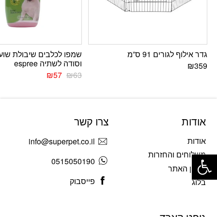
גדר אילוף לגורים 91 ס”מ
שמפו לכלבים שיבולת שוע
וסודה לשתיה espree
₪
359
₪
57
₪
63
אודות
צרו קשר
אודות
info@superpet.co.il
פתח סרגל נגישות
משלוחים והחזרות
0515050190
תקנון האתר
פייסבוק
בלוג
גיפט קארד