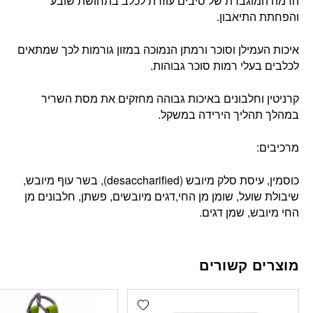
הרמה המוגברת של סיבים עוזרת לכלב בתחושת שובע
והפחתת התיאבון.
איכות העמילן וסוכר ורמתן הנמוכה במזון גורמות לכך שמתאים
לכלבים בעלי רמות סוכר גבוהות.
קרניטין וחלבונים באיכות גבוהה מחזקים את מסת השריר
במהלך תהליך הירידה במשקל.
מרכיבים:
כוסמין, עיסת סלק מיובש (desaccharified), בשר עוף מיובש,
שיבולת שועל, שומן מן החי,דגים מיובשים, פשתן, חלבונים מן
החי מיובש, שמן דגים.
מוצרים קשורים
Add wishlist