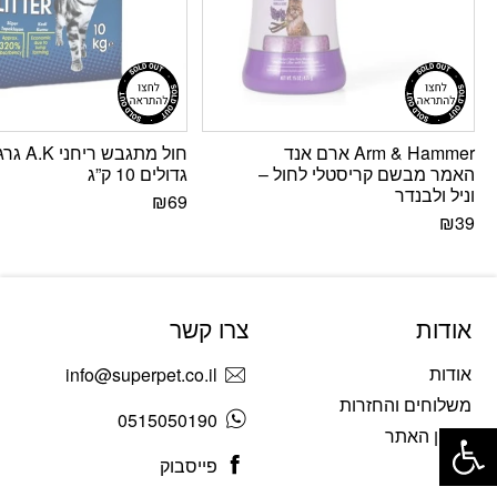
Arm & Hammer ארם אנד
חול מתגבש רי
האמר מבשם קריסטלי לחול –
גדולים 10 ק”ג
וניל ולבנדר
₪
69
₪
39
אודות
צרו קשר
אודות
info@superpet.co.il
משלוחים והחזרות
פתח סרגל נגישות
0515050190
תקנון האתר
פייסבוק
בלוג