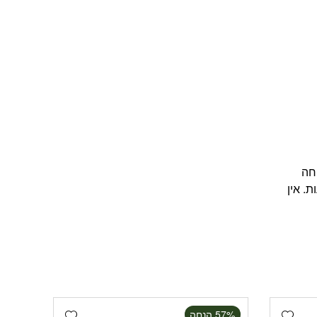
כל אמפולה דוחה
דבקה חוזרת עד 4 שבועות. דוחה יתושים וזבובי חול עד 4 שבועות. אין
Add wishlist
Add wishlist
‫57% הנחה