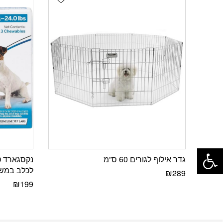
פתח סרגל נגישות
גדר אילוף לגורים 60 ס”מ
נקסגארד ט
לכלב במשקל -10
₪
289
₪
199