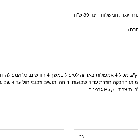
טיפות להדברת פרעושים וקרציות בכלבים במשקל 10-25 ק”ג. מכיל 4 אמפולות באריזה לטיפול במשך 4 חודשים. 
ומדבירה פרעושים וקרציות עד 4 שבועות. קוטל פרעושים ומונע ה
Add wishlist