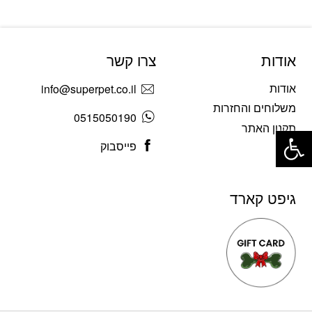
אודות
צרו קשר
אודות
info@superpet.co.il
משלוחים והחזרות
0515050190
פתח סרגל נגישות
תקנון האתר
פייסבוק
בלוג
גיפט קארד