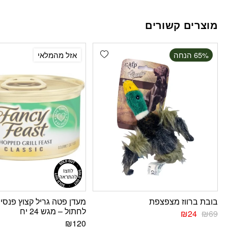
מוצרים קשורים
Add wishlist
‫65% הנחה
אזל מהמלאי
בובת ברווז מצפצפת
מעדן פטה גריל קצוץ פנסי
לחתול – מגש 24 יח
₪
24
₪
69
₪
120