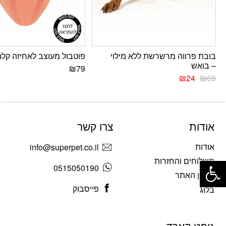
בובת פרווה מרשרשת ללא מילוי
פוטבול מעוצב לאחיזה קלה
– בואש
₪
79
₪
24
₪
69
אודות
צרו קשר
אודות
info@superpet.co.il
פתח סרגל נגישות
משלוחים והחזרות
0515050190
תקנון האתר
פייסבוק
בלוג
גיפט קארד