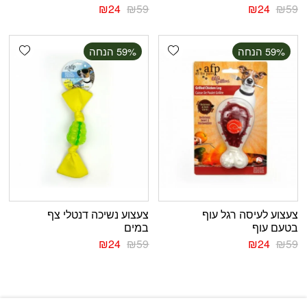
₪
24
₪
59
₪
24
₪
59
shlist
Add wishlist
‫59% הנחה
‫59% הנחה
צעצוע לעיסה רגל עוף
צעצוע נשיכה דנטלי צף
בטעם עוף
במים
₪
24
₪
59
₪
24
₪
59