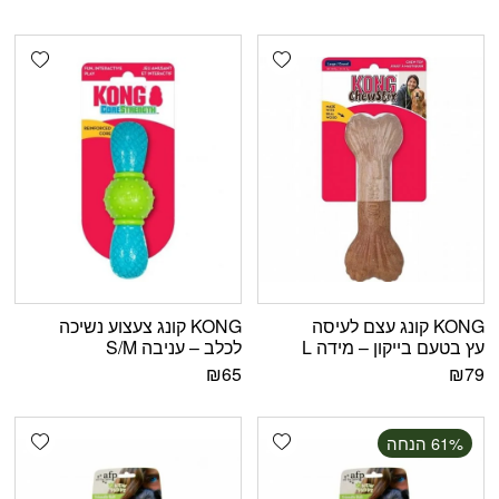
shlist
Add wishlist
KONG קונג עצם לעיסה
KONG קונג צעצוע נשיכה
עץ בטעם בייקון – מידה L
לכלב – עניבה S/M
₪
65
₪
79
shlist
Add wishlist
‫61% הנחה