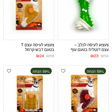
צעצוע לעיסה לכלב –
צעצוע לעיסה עצם T
עצם דנטלית בטעם עוף
בטעם דבש-קרמל
₪
24
₪
59
₪
23
₪
54
shlist
Add wishlist
‫59% הנחה
‫59% הנחה