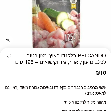
shlist
BELCANDO בלקנדו פאוץ’ מזון רטוב
לכלבים עוף, אורז, גזר וקישואים – 125 גרם
₪
10
עשוי מרכיבים הנבחרים בקפידה ובאיכות גבוהה מאוד (ראוי גם
למאכל אדם)
מהווה מקור לחלבון איכותי
מומלץ כתוספת למזון היבש