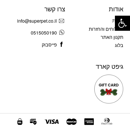
אודות
צרו קשר
פתח סרגל נגישות
אודות
info@superpet.co.il
משלוחים והחזרות
0515050190
תקנון האתר
פייסבוק
בלוג
גיפט קארד