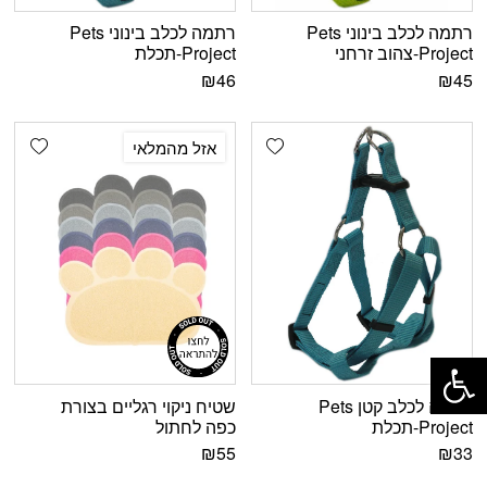
רתמה לכלב בינוני Pets
רתמה לכלב בינוני Pets
Project-צהוב זרחני
Project-תכלת
₪
46
₪
45
shlist
Add wishlist
אזל מהמלאי
פתח סרגל נגישות
רתמה לכלב קטן Pets
שטיח ניקוי רגליים בצורת
Project-תכלת
כפה לחתול
₪
55
₪
33