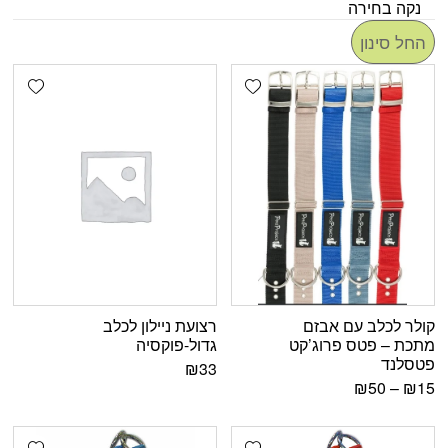
נקה בחירה
החל סינון
shlist
Add wishlist
קולר לכלב עם אבזם
רצועת ניילון לכלב
מתכת – פטס פרוג’קט
גדול-פוקסיה
פטסלנד
₪
33
₪
50
–
₪
15
shlist
Add wishlist