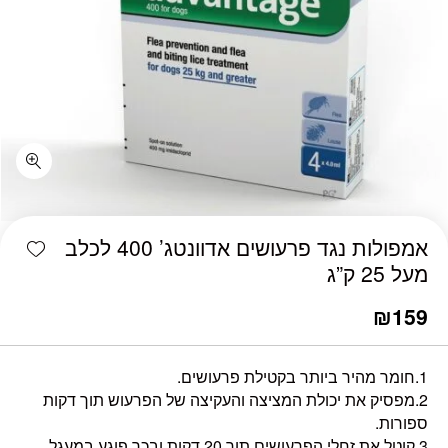
shlist
אמפולות נגד פרעושים אדוונטג’ 400 לכלב
מעל 25 ק”ג
₪
159
1.חומר מהיר ביותר בקטילת פרעושים.
2.מפסיק את יכולת המציצה והעקיצה של הפרעוש תוך דקות
ספורות.
3.קוטל את זחלי הפרעושים תוך 20 דקות ובכך פוגע במעגל