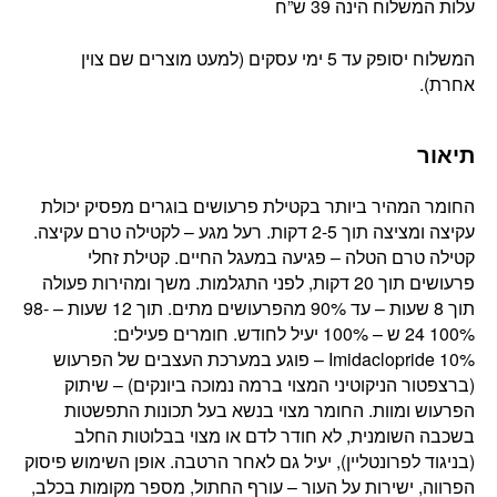
עלות המשלוח הינה 39 ש”ח
המשלוח יסופק עד 5 ימי עסקים (למעט מוצרים שם צוין
אחרת).
תיאור
החומר המהיר ביותר בקטילת פרעושים בוגרים מפסיק יכולת
עקיצה ומציצה תוך 2-5 דקות. רעל מגע – לקטילה טרם עקיצה.
קטילה טרם הטלה – פגיעה במעגל החיים. קטילת זחלי
פרעושים תוך 20 דקות, לפני התגלמות. משך ומהירות פעולה
תוך 8 שעות – עד 90% מהפרעושים מתים. תוך 12 שעות – 98-
100% 24 ש – 100% יעיל לחודש. חומרים פעילים:
Imidaclopride 10% – פוגע במערכת העצבים של הפרעוש
(ברצפטור הניקוטיני המצוי ברמה נמוכה ביונקים) – שיתוק
הפרעוש ומוות. החומר מצוי בנשא בעל תכונות התפשטות
בשכבה השומנית, לא חודר לדם או מצוי בבלוטות החלב
(בניגוד לפרונטליין), יעיל גם לאחר הרטבה. אופן השימוש פיסוק
הפרווה, ישירות על העור – עורף החתול, מספר מקומות בכלב,