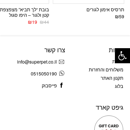
תרסיס אימון לגורים
בובת “לך תביא” מצפצפת 
קטן ולגור – היפו סגול
₪
59
₪
19
₪
44
פתח סרגל נגישות
אודות
צרו קשר
אודות
info@superpet.co.il
משלוחים והחזרות
0515050190
תקנון האתר
פייסבוק
בלוג
גיפט קארד