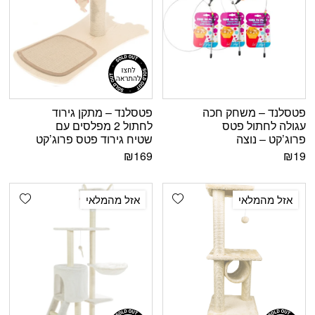
פטסלנד – משחק חכה
פטסלנד – מתקן גירוד
עגולה לחתול פטס
לחתול 2 מפלסים עם
פרוג’קט – נוצה
שטיח גירוד פטס פרוג’קט
₪
169
₪
19
shlist
Add wishlist
אזל מהמלאי
אזל מהמלאי