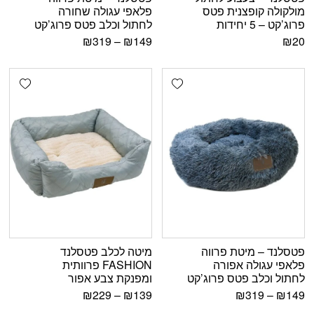
מולקולה קופצנית פטס
פלאפי עגולה שחורה
פרוג’קט – 5 יחידות
לחתול וכלב פטס פרוג’קט
₪
319
–
₪
149
₪
20
shlist
Add wishlist
פטסלנד – מיטת פרווה
מיטה לכלב פטסלנד
פלאפי עגולה אפורה
FASHION פרוותית
לחתול וכלב פטס פרוג’קט
ומפנקת צבע אפור
₪
229
–
₪
139
₪
319
–
₪
149