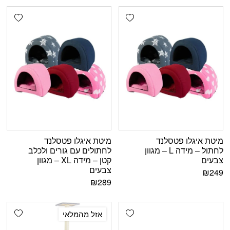
shlist
Add wishlist
מיטת איגלו פטסלנד
מיטת איגלו פטסלנד
לחתול – מידה L – מגוון
לחתולים עם גורים ולכלב
צבעים
קטן – מידה XL – מגוון
צבעים
₪
249
₪
289
shlist
Add wishlist
אזל מהמלאי