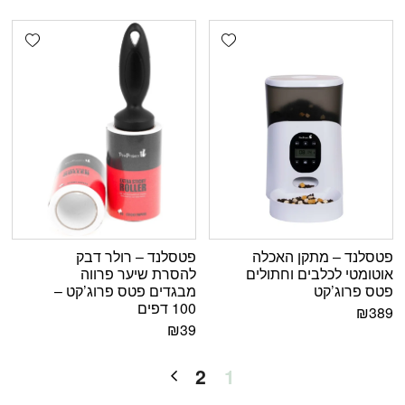
shlist
Add wishlist
פטסלנד – מתקן האכלה
פטסלנד – רולר דבק
אוטומטי לכלבים וחתולים
להסרת שיער פרווה
פטס פרוג’קט
מבגדים פטס פרוג’קט –
100 דפים
₪
389
₪
39
2
1