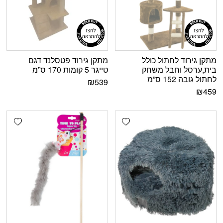
מתקן גירוד לחתול כולל
מתקן גירוד פטסלנד דגם
בית,ערסל וחבל משחק
טייגר 5 קומות 170 ס”מ
לחתול גובה 152 ס”מ
₪
539
₪
459
shlist
Add wishlist