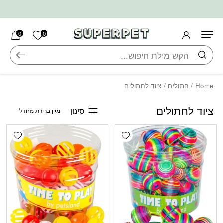
בחזרה למעלה
Skip to Content
הרשימה ש
0
0
חיפוש
Home
/
חתולים
/ ציוד לחתולים
ציוד לחתולים
סינון
shlist
Add wishlist