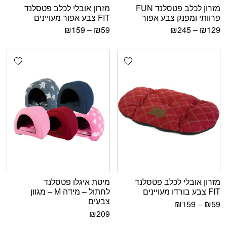
מזרון לכלב פטסלנד FUN
מזרון אובלי לכלב פטסלנד
פרוותי ומפנק צבע אפור
FIT צבע אפור מעויינים
₪
159
–
₪
59
₪
245
–
₪
129
shlist
Add wishlist
מזרון אובלי לכלב פטסלנד
מיטת איגלו פטסלנד
FIT צבע בורדו מעויינים
לחתול – מידה M – מגוון
צבעים
₪
159
–
₪
59
₪
209