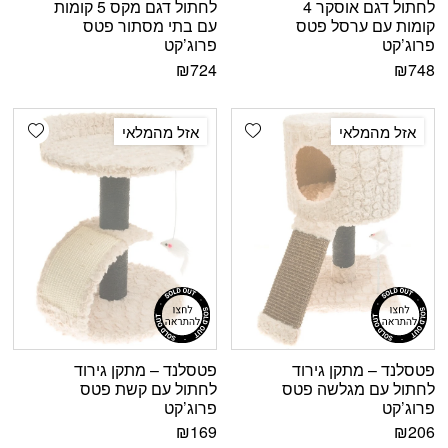
לחתול דגם אוסקר 4
לחתול דגם מקס 5 קומות
קומות עם ערסל פטס
עם בתי מסתור פטס
פרוג’קט
פרוג’קט
₪
724
₪
748
shlist
Add wishlist
אזל מהמלאי
אזל מהמלאי
פטסלנד – מתקן גירוד
פטסלנד – מתקן גירוד
לחתול עם מגלשה פטס
לחתול עם קשת פטס
פרוג’קט
פרוג’קט
₪
169
₪
206